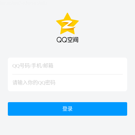
hiraishinNoJutsuShiki
hiraishinNoJutsuShiki
登录