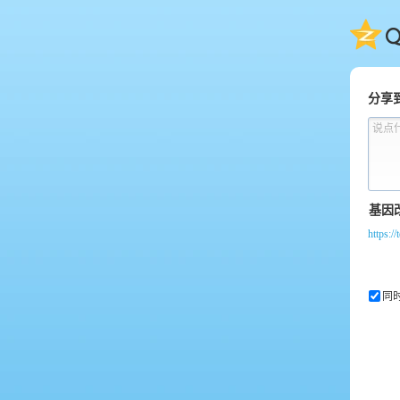
QQ
分享
说点
https:/
同