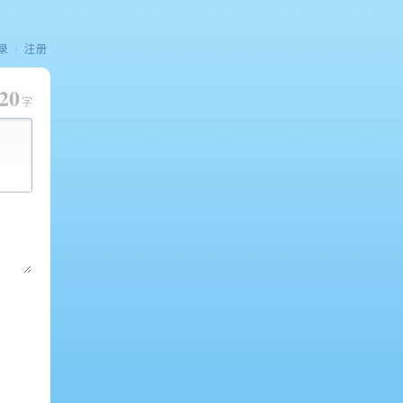
录
|
注册
20
字