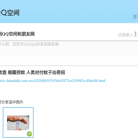
登
1
空间
到QQ空间和朋友网
还能输入
什么吧，您还可以@QQ好友和朋友哦~
/tech.chinadaily.com.cn/a/202606/03/WS6a1f975ca310942cc49afc0b.html
时分享选中图片