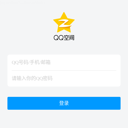
hiraishinNoJutsuShiki
hiraishinNoJutsuShiki
登录