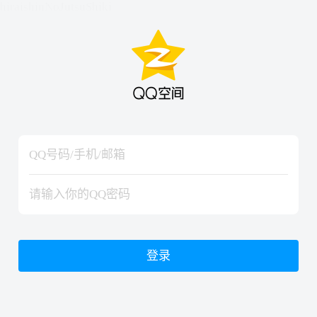
hiraishinNoJutsuShiki
hiraishinNoJutsuShiki
登录