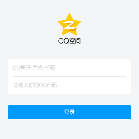
hiraishinNoJutsuShiki
hiraishinNoJutsuShiki
登录