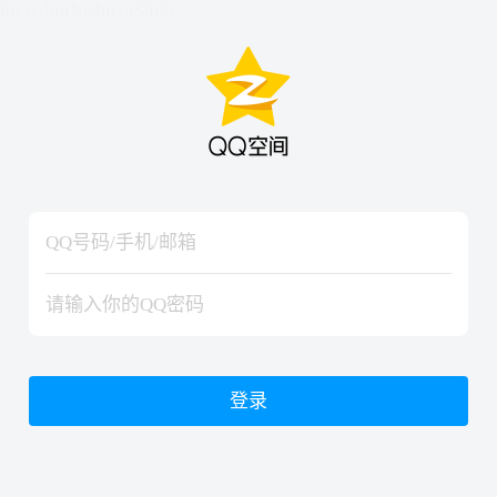
hiraishinNoJutsuShiki
hiraishinNoJutsuShiki
登录