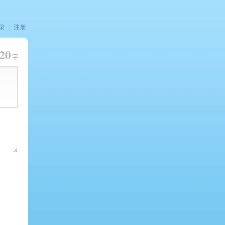
录
|
注册
20
字