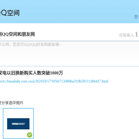
登
1
空间
到QQ空间和朋友网
还能输入
什么吧，您还可以@QQ好友和朋友哦~
//tech.chinadaily.com.cn/a/202410/17/WS6713489ba310b59111d9ebf7.html
时分享选中图片