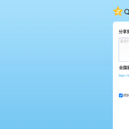
QQ
分享
说点
https:
同