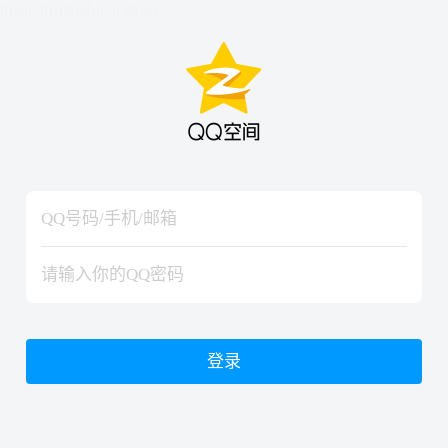
hiraishinNoJutsuShiki
hiraishinNoJutsuShiki
登录