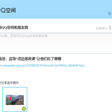
登
1
空间
到QQ空间和朋友网
还能输入
什么吧，您还可以@QQ好友和朋友哦~
//yn.chinadaily.com.cn/a/202606/02/WS6a1ed5c5a310942cc49afb68.html
时分享选中图片