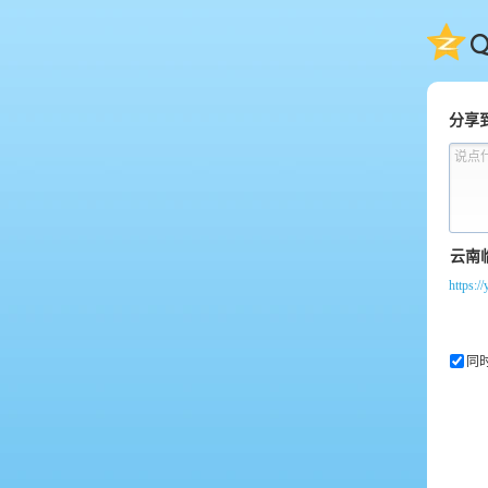
QQ
分享
说点
https:
同