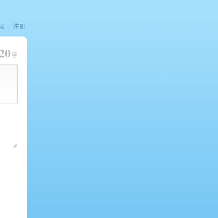
录
|
注册
20
字