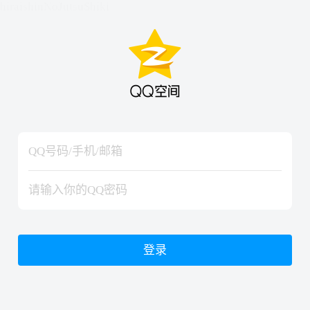
hiraishinNoJutsuShiki
hiraishinNoJutsuShiki
登录