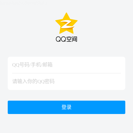
hiraishinNoJutsuShiki
hiraishinNoJutsuShiki
登录