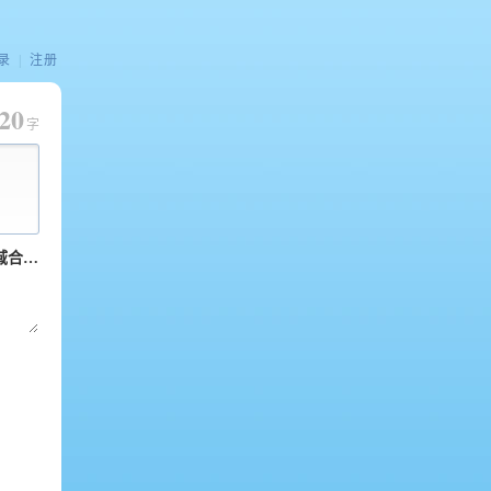
录
|
注册
20
字