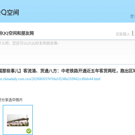
登
1
空间
到QQ空间和朋友网
还能输入
什么吧，您还可以@QQ好友和朋友哦~
/cn.chinadaily.com.cn/a/202606/03/WS6a1ff248a310942cc49afe44.html
时分享选中图片