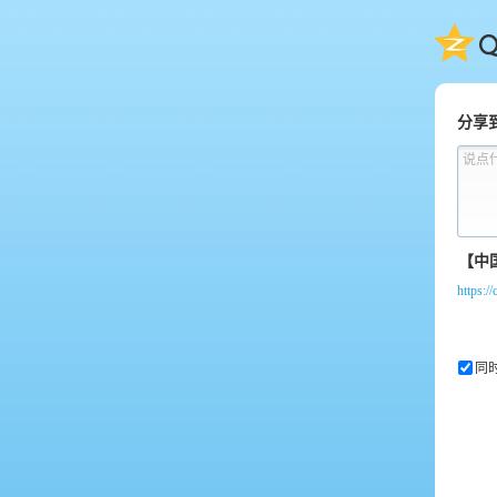
QQ
分享
说点
https:/
同