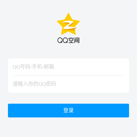
hiraishinNoJutsuShiki
hiraishinNoJutsuShiki
登录