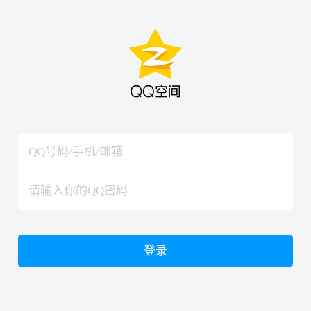
hiraishinNoJutsuShiki
hiraishinNoJutsuShiki
登录