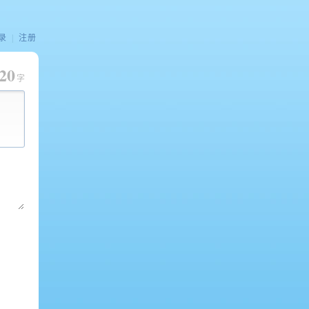
录
|
注册
20
字