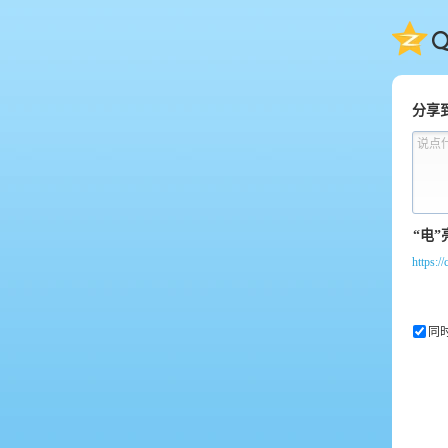
QQ
分享
说点
https:
同