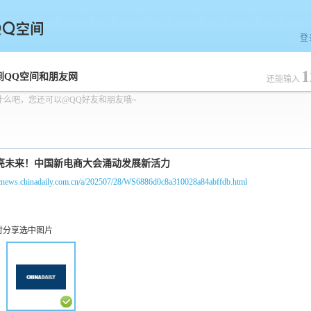
登
1
空间
到QQ空间和朋友网
还能输入
什么吧，您还可以@QQ好友和朋友哦~
//cnews.chinadaily.com.cn/a/202507/28/WS6886d0c8a310028a84abffdb.html
时分享选中图片