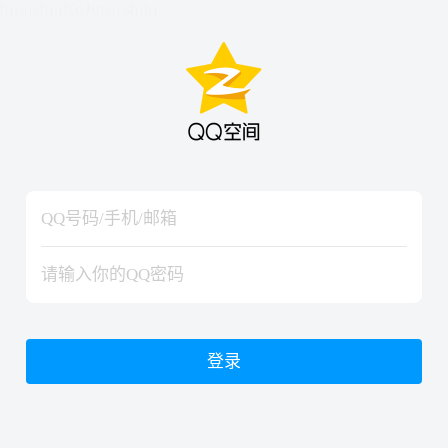
hiraishinNoJutsuShiki
hiraishinNoJutsuShiki
登录