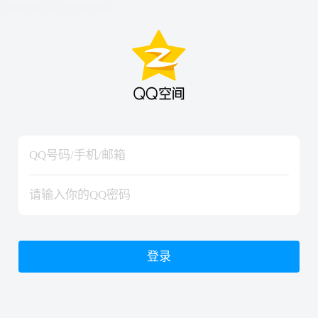
hiraishinNoJutsuShiki
hiraishinNoJutsuShiki
登录