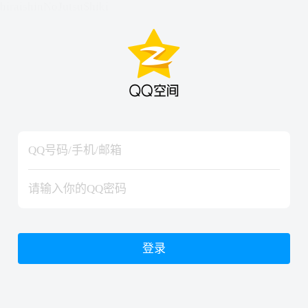
hiraishinNoJutsuShiki
hiraishinNoJutsuShiki
登录