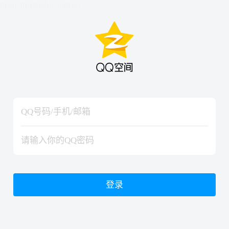
hiraishinNoJutsuShiki
hiraishinNoJutsuShiki
登录