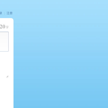
录
|
注册
20
字