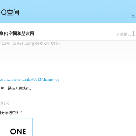
登
1
空间
到QQ空间和朋友网
还能输入
什么吧，您还可以@QQ好友和朋友哦~
m.wufazhuce.com/article/6913?channel=qq
享1次
时分享选中图片