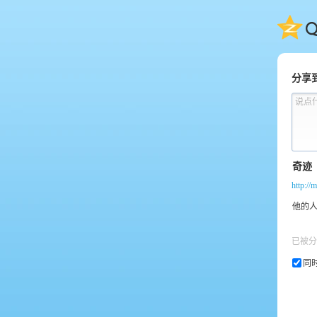
QQ
分享
说点
http://
已被分
同