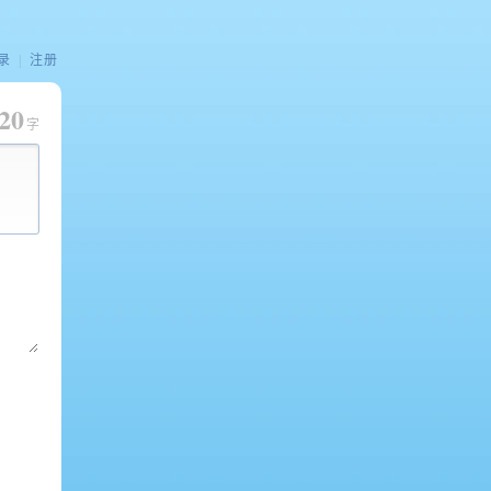
录
|
注册
20
字