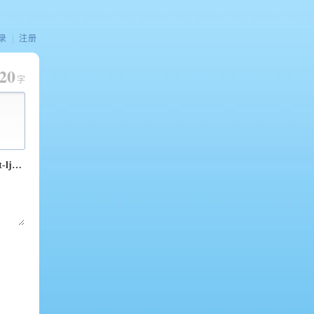
录
|
注册
20
字