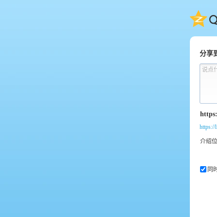
QQ
分享
说点
https:/
同