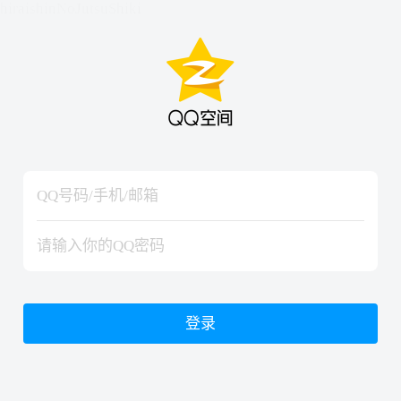
hiraishinNoJutsuShiki
hiraishinNoJutsuShiki
登录