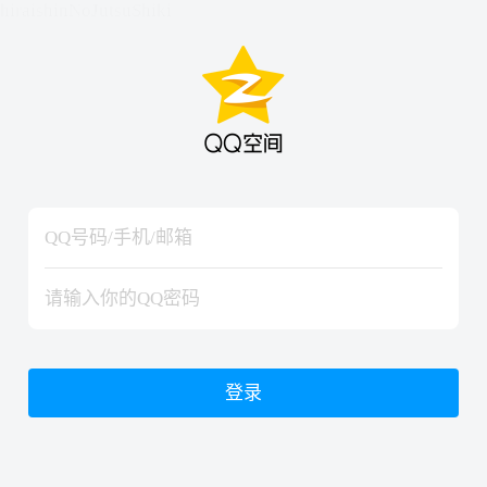
hiraishinNoJutsuShiki
hiraishinNoJutsuShiki
登录