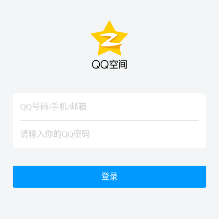
hiraishinNoJutsuShiki
hiraishinNoJutsuShiki
登录