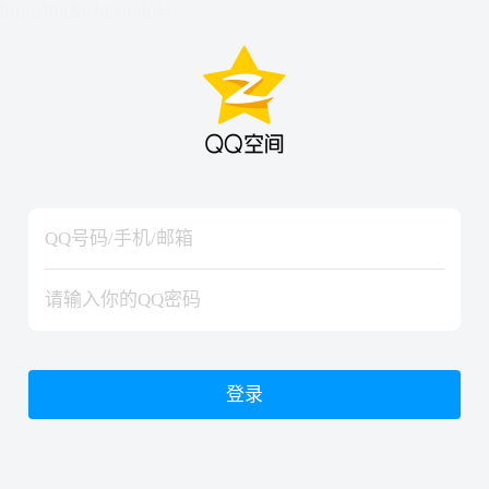
hiraishinNoJutsuShiki
hiraishinNoJutsuShiki
登录