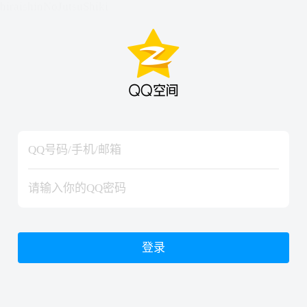
hiraishinNoJutsuShiki
hiraishinNoJutsuShiki
登录