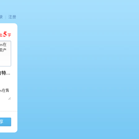
录
|
注册
5
出
字
les在
s热卖产
享